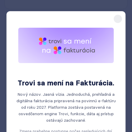
Exporty a importy dokumentov
Trovi sa mení na Fakturácia.
Nový názov. Jasná vízia. Jednoduchá, prehľadná a
digitálna fakturácia pripravená na povinnú e-faktúru
od roku 2027. Platforma zostáva postavená na
Neobmedzený počet používateľov
osvedčenom engine Trovi, funkcie, dáta aj prístup
ostávajú zachované.
Zmena prebehne postupne počas nasledujúcich dní.