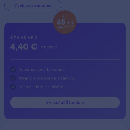
Vyskúšať zadarmo
ŠTANDARD
4,40 €
/mesiac
Neobmedzená fakturácia
Úhrady a prepojenie s bankou
Prístup k biznis službám
Vyskúšať Štandard