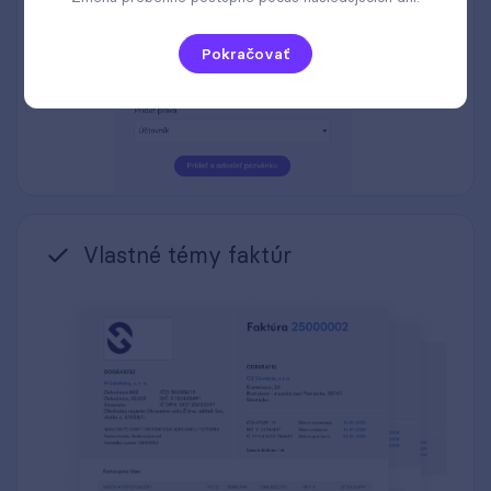
Pokračovať
Vlastné témy faktúr