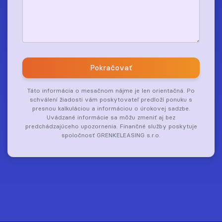
Pokračovať
Táto informácia o mesačnom nájme je len orientačná. Po
schválení žiadosti vám poskytovateľ predloží ponuku s
presnou kalkuláciou a informáciou o úrokovej sadzbe.
Uvádzané informácie sa môžu zmeniť aj bez
predchádzajúceho upozornenia. Finančné služby poskytuje
spoločnosť GRENKELEASING s.r.o.