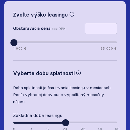
Zvolte výšku leasingu
Obstarávacia cena
bez DPH
1 000 €
25 000 €
Vyberte dobu splatnosti
Doba splatnosti je čas trvania leasingu v mesiacoch.
Podľa vybranej doby bude vypočítaný mesačný
nájom.
Základná doba leasingu
6
9
12
24
36
48
60