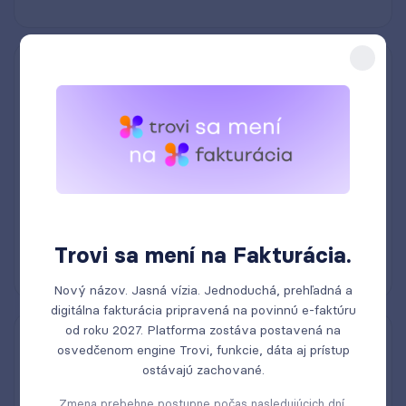
Exporty a importy dokumentov
Trovi sa mení na Fakturácia.
Nový názov. Jasná vízia. Jednoduchá, prehľadná a
digitálna fakturácia pripravená na povinnú e-faktúru
od roku 2027. Platforma zostáva postavená na
Neobmedzený počet používateľov
osvedčenom engine Trovi, funkcie, dáta aj prístup
ostávajú zachované.
Zmena prebehne postupne počas nasledujúcich dní.