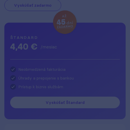
Vyskúšať zadarmo
ŠTANDARD
4,40 €
/mesiac
Neobmedzená fakturácia
Úhrady a prepojenie s bankou
Prístup k biznis službám
Vyskúšať Štandard