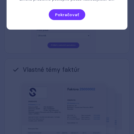
Pokračovať
Vlastné témy faktúr