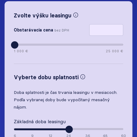
Zvolte výšku leasingu
Obstarávacia cena
bez DPH
1 000 €
25 000 €
Vyberte dobu splatnosti
Doba splatnosti je čas trvania leasingu v mesiacoch.
Podľa vybranej doby bude vypočítaný mesačný
nájom.
Základná doba leasingu
6
9
12
24
36
48
60