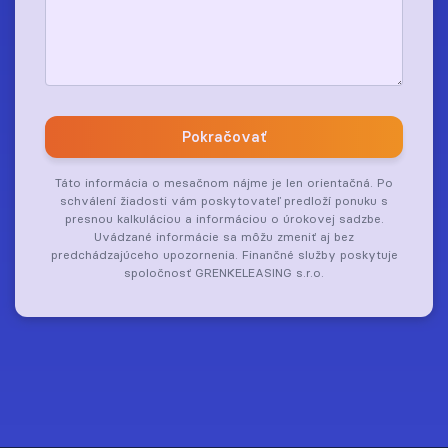
Pokračovať
Táto informácia o mesačnom nájme je len orientačná. Po
schválení žiadosti vám poskytovateľ predloží ponuku s
presnou kalkuláciou a informáciou o úrokovej sadzbe.
Uvádzané informácie sa môžu zmeniť aj bez
predchádzajúceho upozornenia. Finančné služby poskytuje
spoločnosť GRENKELEASING s.r.o.