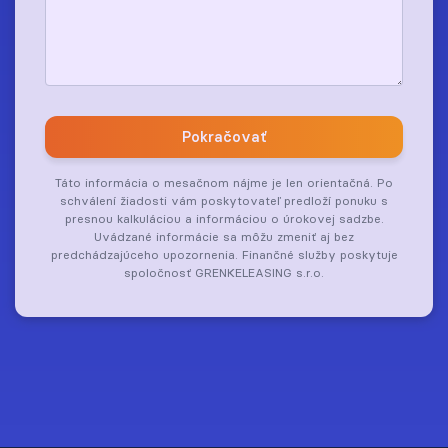
Pokračovať
Táto informácia o mesačnom nájme je len orientačná. Po
schválení žiadosti vám poskytovateľ predloží ponuku s
presnou kalkuláciou a informáciou o úrokovej sadzbe.
Uvádzané informácie sa môžu zmeniť aj bez
predchádzajúceho upozornenia. Finančné služby poskytuje
spoločnosť GRENKELEASING s.r.o.