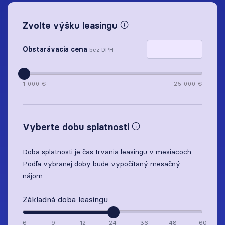
Zvolte výšku leasingu
Obstarávacia cena
bez DPH
1 000 €
25 000 €
Vyberte dobu splatnosti
Doba splatnosti je čas trvania leasingu v mesiacoch.
Podľa vybranej doby bude vypočítaný mesačný
nájom.
Základná doba leasingu
6
9
12
24
36
48
60